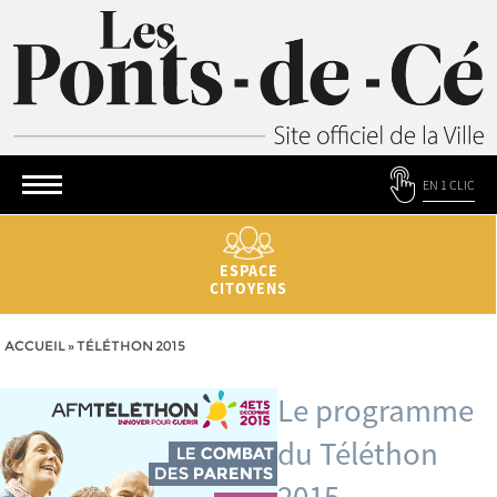
EN 1 CLIC
ESPACE
CITOYENS
ACCUEIL
»
TÉLÉTHON 2015
Le programme
du Téléthon
2015