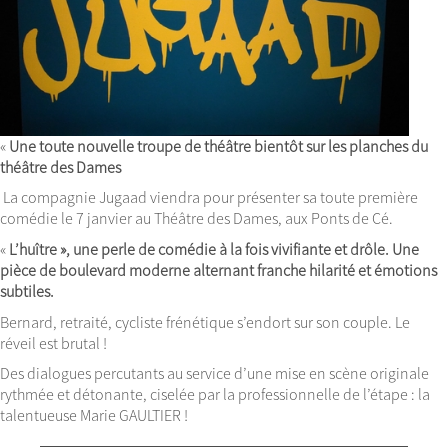
«
Une toute nouvelle troupe de théâtre bientôt sur les planches du
théâtre des Dames
La compagnie Jugaad viendra pour présenter sa toute première
comédie le 7 janvier au Théâtre des Dames, aux Ponts de Cé.
«
L’huître », une perle de comédie à la fois vivifiante et drôle. Une
pièce de boulevard moderne alternant franche hilarité et émotions
subtiles.
Bernard, retraité, cycliste frénétique s’endort sur son couple. Le
réveil est brutal !
Des dialogues percutants au service d’une mise en scène originale
rythmée et détonante, ciselée par la professionnelle de l’étape : la
talentueuse Marie
GAULTIER
!