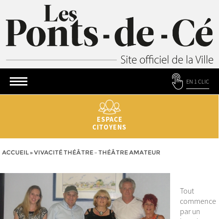
EN 1 CLIC
ESPACE
CITOYENS
ACCUEIL
»
VIVACITÉ THÉÂTRE – THÉÂTRE AMATEUR
Tout
commence
par un