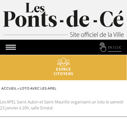
EN 1 CLIC
ESPACE
CITOYENS
ACCUEIL
»
LOTO AVEC LES APEL
Les APEL Saint-Aubin et Saint-Maurille organisent un loto le samedi
23 janvier à 20h, salle Emstal.