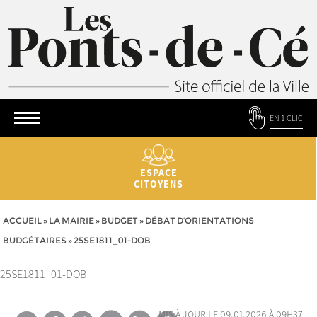
EN 1 CLIC
ESPACE
CITOYENS
ACCUEIL
»
LA MAIRIE
»
BUDGET
»
DÉBAT D’ORIENTATIONS
BUDGÉTAIRES
»
25SE1811_01-DOB
25SE1811_01-DOB
mis à jour le 09.01.2026 à 09h37