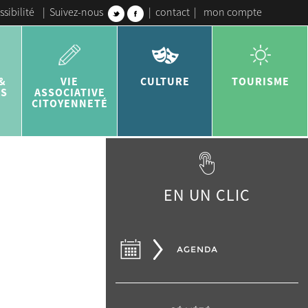
ssibilité
|
Suivez-nous
|
contact
|
mon compte
&
VIE
CULTURE
TOURISME
ES
ASSOCIATIVE
CITOYENNETÉ
EN UN CLIC
AGENDA