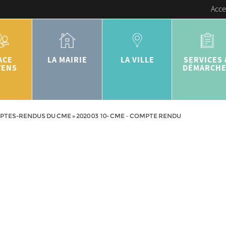
Acce
ACE
LA MAIRIE
LA VILLE
SERVICES 
YENS
DÉMARCH
PTES-RENDUS DU CME
»
2020 03 10- CME – COMPTE RENDU