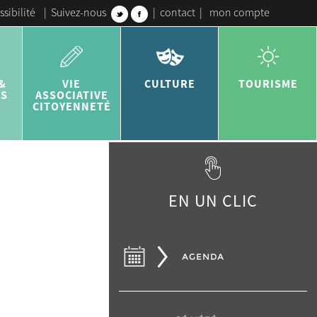
ssibilité
|
Suivez-nous
|
contact
|
mon compte
&
VIE
CULTURE
TOURISME
ES
ASSOCIATIVE
CITOYENNETÉ
EN UN CLIC
AGENDA