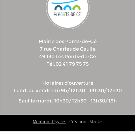
Mairie des Ponts-de-Cé
7 rue Charles de Gaulle
49 130 Les Ponts-de-Cé
Tél. 02 41 79 75 75
Horaires d’ouverture
Lundi au vendredi : 9h/12h30 – 13h30/17h30
Sauf le mardi : 10h30/12h30 - 13h30/19h
Mentions légales
- Création : Maeko