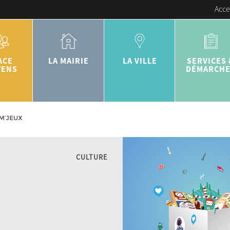
Acce
ACE
LA MAIRIE
LA VILLE
SERVICES 
YENS
DÉMARCH
M’JEUX
CULTURE