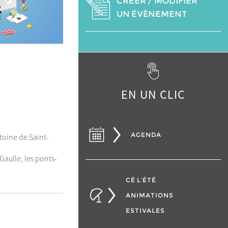
CRÉER / MODIFIER
UN ÉVÈNEMENT
EN UN CLIC
AGENDA
oine de Saint-
Gaulle, les ponts-
CÉ L’ÉTÉ
ANIMATIONS
ESTIVALES