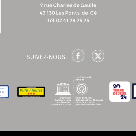
7 rue Charles de Gaulle
49 130 Les Ponts-de-Cé
Tél. 02 41 79 75 75
SUIVEZ-NOUS.