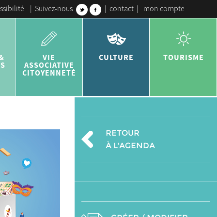
ssibilité
|
Suivez-nous
|
contact
|
mon compte
&
VIE
CULTURE
TOURISME
ES
ASSOCIATIVE
CITOYENNETÉ
RETOUR
À L'AGENDA