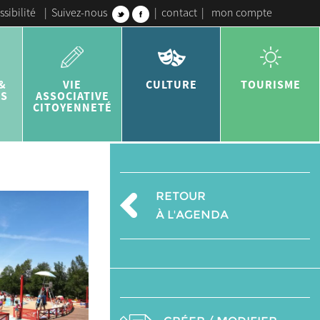
ssibilité
|
Suivez-nous
|
contact
|
mon compte
&
VIE
CULTURE
TOURISME
ES
ASSOCIATIVE
CITOYENNETÉ
RETOUR
À L'AGENDA