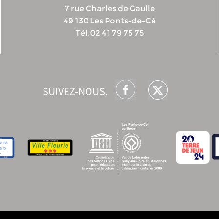
7 rue Charles de Gaulle
49 130 Les Ponts-de-Cé
Tél. 02 41 79 75 75
SUIVEZ-NOUS.