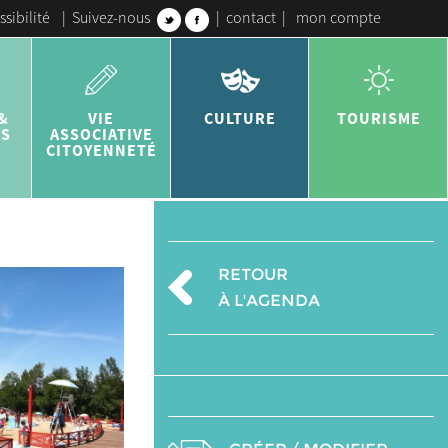
ssibilité
|
Suivez-nous
|
contact
|
mon compte
&
VIE
CULTURE
TOURISME
ES
ASSOCIATIVE
CITOYENNETÉ
RETOUR
À L'AGENDA