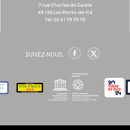
7 rue Charles de Gaulle
49 130 Les Ponts-de-Cé
Tél. 02 41 79 75 75
SUIVEZ-NOUS.