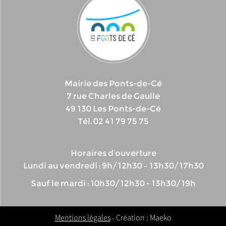
Mairie des Ponts-de-Cé
7 rue Charles de Gaulle
49 130 Les Ponts-de-Cé
Tél. 02 41 79 75 75
Horaires d’ouverture
Lundi au vendredi : 9h/12h30 – 13h30/17h30
Sauf le mardi : 10h30/12h30 - 13h30/19h
Mentions légales
- Création : Maeko