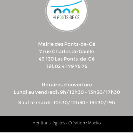
Mairie des Ponts-de-Cé
7 rue Charles de Gaulle
49 130 Les Ponts-de-Cé
Tél. 02 41 79 75 75
Horaires d’ouverture
Lundi au vendredi : 9h/12h30 – 13h30/17h30
Sauf le mardi : 10h30/12h30 - 13h30/19h
Mentions légales
- Création : Maeko