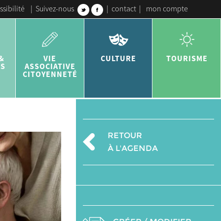
ssibilité
|
Suivez-nous
|
contact
|
mon compte
&
VIE
CULTURE
TOURISME
ES
ASSOCIATIVE
CITOYENNETÉ
RETOUR
À L'AGENDA