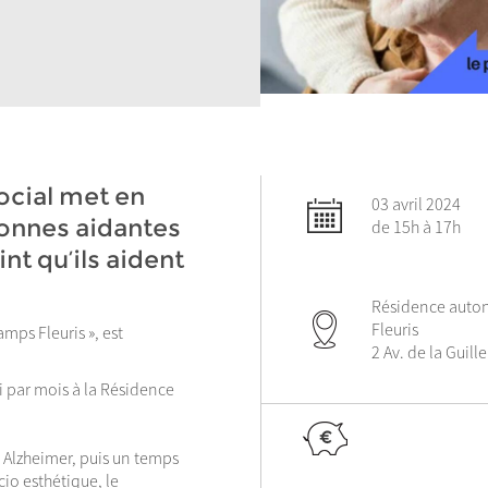
ocial met en
03 avril 2024
sonnes aidantes
de 15h à 17h
nt qu’ils aident
Résidence auto
Fleuris
mps Fleuris », est
2 Av. de la Guill
i par mois à la Résidence
 Alzheimer, puis un temps
cio esthétique, le