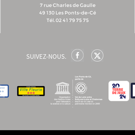
7 rue Charles de Gaulle
49 130 Les Ponts-de-Cé
Tél. 02 41 79 75 75
SUIVEZ-NOUS.