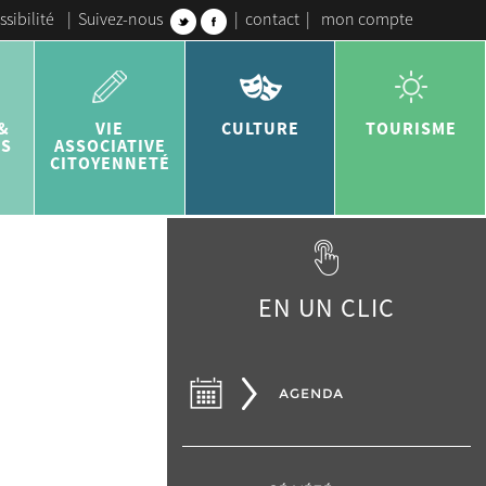
ssibilité
|
Suivez-nous
|
contact
|
mon compte
&
VIE
CULTURE
TOURISME
ES
ASSOCIATIVE
CITOYENNETÉ
EN UN CLIC
AGENDA