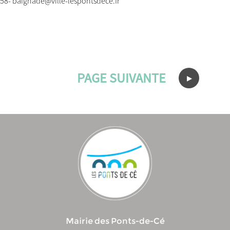
58- baignade@ville-lespontsdece.fr
PAGE SUIVANTE
Mairie des Ponts-de-Cé