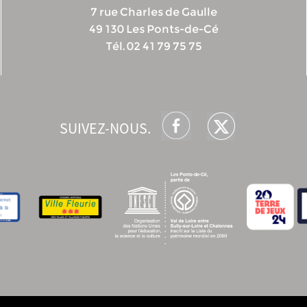
7 rue Charles de Gaulle
49 130 Les Ponts-de-Cé
Tél. 02 41 79 75 75
SUIVEZ-NOUS.