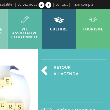
ssibilité
|
Suivez-nous
|
contact
|
mon compte
&
VIE
CULTURE
TOURISME
ES
ASSOCIATIVE
CITOYENNETÉ
RETOUR
À L'AGENDA