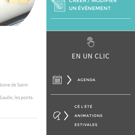
CRÉER / MODIFIER
UN ÉVÈNEMENT
EN UN CLIC
AGENDA
oine de Saint-
Gaulle, les ponts-
CÉ L’ÉTÉ
ANIMATIONS
ESTIVALES