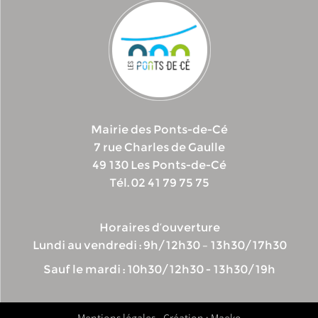
Mairie des Ponts-de-Cé
7 rue Charles de Gaulle
49 130 Les Ponts-de-Cé
Tél. 02 41 79 75 75
Horaires d’ouverture
Lundi au vendredi : 9h/12h30 – 13h30/17h30
Sauf le mardi : 10h30/12h30 - 13h30/19h
Mentions légales
- Création : Maeko