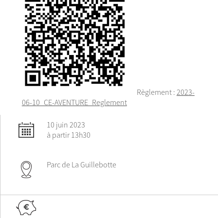
Règlement :
2023-
06-10_CE-AVENTURE_Reglement
10 juin 2023
à partir 13h30
Parc de La Guillebotte