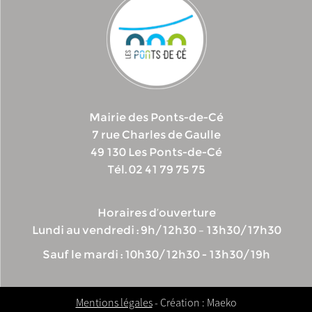
Mairie des Ponts-de-Cé
7 rue Charles de Gaulle
49 130 Les Ponts-de-Cé
Tél. 02 41 79 75 75
Horaires d’ouverture
Lundi au vendredi : 9h/12h30 – 13h30/17h30
Sauf le mardi : 10h30/12h30 - 13h30/19h
Mentions légales
- Création : Maeko