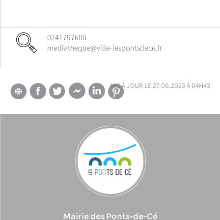
0241797600
mediatheque@ville-lespontsdece.fr
mis à jour le 27.06.2023 à 04h43
Mairie des Ponts-de-Cé