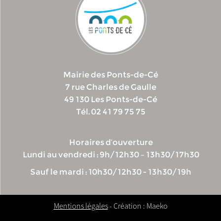
Mairie des Ponts-de-Cé
7 rue Charles de Gaulle
49 130 Les Ponts-de-Cé
Tél. 02 41 79 75 75
Horaires d’ouverture
Lundi au vendredi : 9h/12h30 – 13h30/17h30
Sauf le mardi : 10h30/12h30 - 13h30/19h
Mentions légales
- Création : Maeko