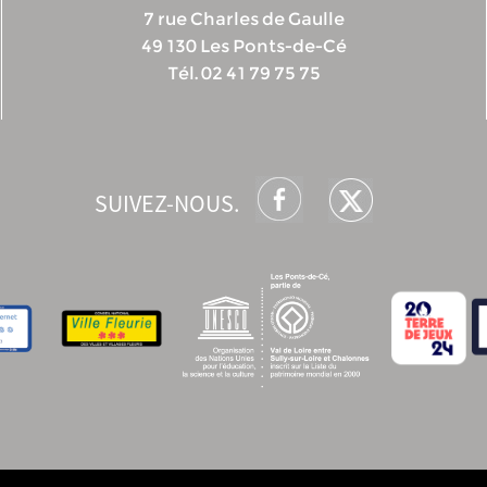
7 rue Charles de Gaulle
49 130 Les Ponts-de-Cé
Tél. 02 41 79 75 75
SUIVEZ-NOUS.