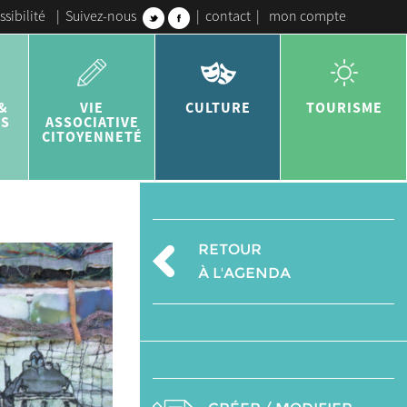
ssibilité
|
Suivez-nous
|
contact
|
mon compte
&
VIE
CULTURE
TOURISME
ES
ASSOCIATIVE
CITOYENNETÉ
RETOUR
À L'AGENDA