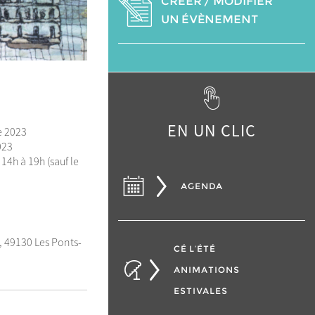
CRÉER / MODIFIER
UN ÉVÈNEMENT
EN UN CLIC
e 2023
023
 14h à 19h (sauf le
AGENDA
, 49130 Les Ponts-
CÉ L’ÉTÉ
ANIMATIONS
ESTIVALES