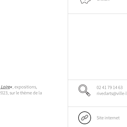
 Loire
«
, expositions,
02 41 79 14 63
23, sur le thème de la
rivedarts@ville-
Site internet