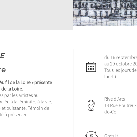
RE
du 16 septembr
au 29 octobre 2
re
Tous les jours de
lundi)
Au fil de la Loire » présente
de la Loire.
 par les artistes au
Rive d'Arts
iée à la féminité, à la vie,
13 Rue Boutreux
e et puissante. Témoin de
de-Cé
té à préserver.
Gratuit