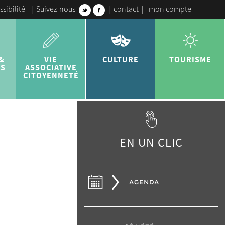
ssibilité
|
Suivez-nous
|
contact
|
mon compte
&
VIE
CULTURE
TOURISME
ES
ASSOCIATIVE
CITOYENNETÉ
EN UN CLIC
AGENDA