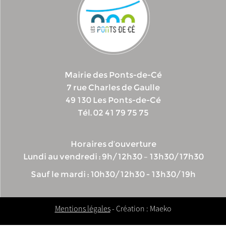
Mairie des Ponts-de-Cé
7 rue Charles de Gaulle
49 130 Les Ponts-de-Cé
Tél. 02 41 79 75 75
Horaires d’ouverture
Lundi au vendredi : 9h/12h30 – 13h30/17h30
Sauf le mardi : 10h30/12h30 - 13h30/19h
Mentions légales
- Création : Maeko