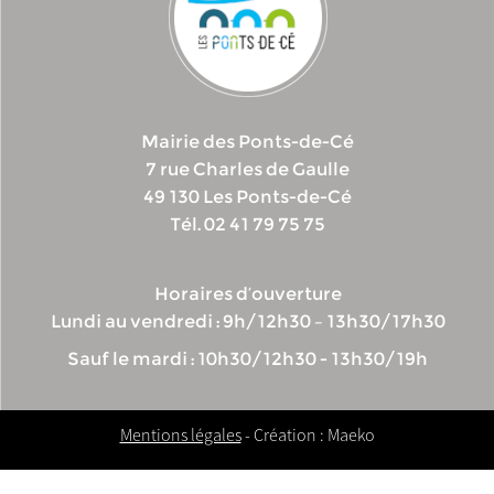
Mairie des Ponts-de-Cé
7 rue Charles de Gaulle
49 130 Les Ponts-de-Cé
Tél. 02 41 79 75 75
Horaires d’ouverture
Lundi au vendredi : 9h/12h30 – 13h30/17h30
Sauf le mardi : 10h30/12h30 - 13h30/19h
Mentions légales
- Création : Maeko