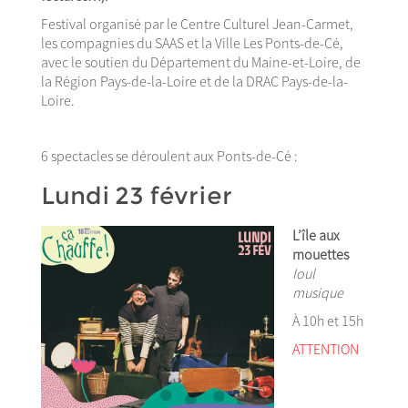
Festival organisé par le Centre Culturel Jean-Carmet,
les compagnies du SAAS et la Ville Les Ponts-de-Cé,
avec le soutien du Département du Maine-et-Loire, de
la Région Pays-de-la-Loire et de la DRAC Pays-de-la-
Loire.
6 spectacles se déroulent aux Ponts-de-Cé :
Lundi 23 février
L’île aux
mouettes
Ioul
musique
À 10h et 15h
ATTENTION