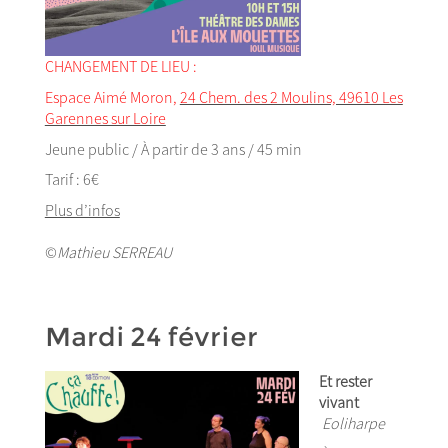
CHANGEMENT DE LIEU :
Espace Aimé Moron,
24 Chem. des 2 Moulins, 49610 Les
Garennes sur Loire
Jeune public / À partir de 3 ans / 45 min
Tarif : 6€
Plus d’infos
©
Mathieu SERREAU
Mardi 24 février
Et rester
vivant
Eoliharpe