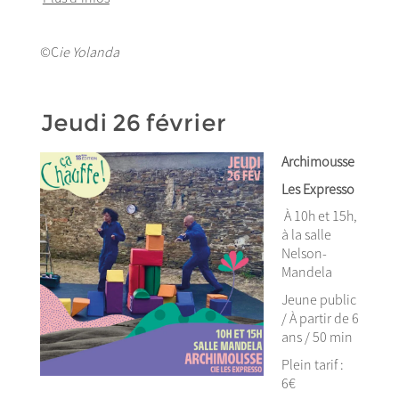
©C
ie Yolanda
Jeudi 26 février
Archimousse
Les Expresso
À 10h et 15h,
à la salle
Nelson-
Mandela
Jeune public
/ À partir de 6
ans / 50 min
Plein tarif :
6€