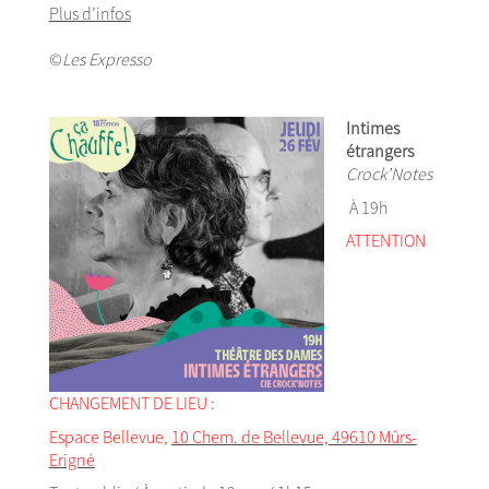
Plus d’infos
©
Les Expresso
Intimes
étrangers
Crock’Notes
À 19h
ATTENTION
CHANGEMENT DE LIEU :
Espace Bellevue,
10 Chem. de Bellevue, 49610 Mûrs-
Erigné