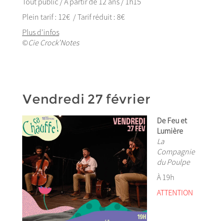
Tout public / À partir de 12 ans / 1h15
Plein tarif : 12€ / Tarif réduit : 8€
Plus d’infos
©
Cie Crock’Notes
Vendredi 27 février
De Feu et
Lumière
La
Compagnie
du Poulpe
À 19h
ATTENTION