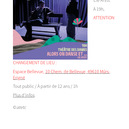
À 19h,
ATTENTION
CHANGEMENT DE LIEU :
Espace Bellevue,
10 Chem. de Bellevue, 49610 Mûrs-
Erigné
Tout public / À partir de 12 ans / 1h
Plus d’infos
©
atetc