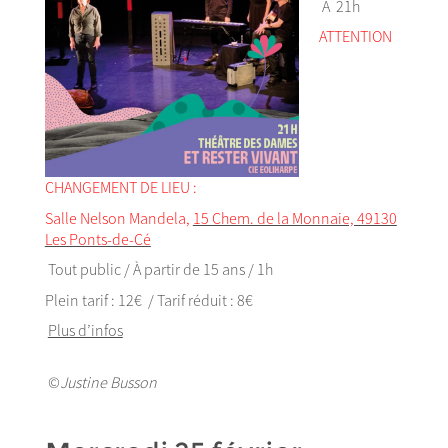
À 21h
ATTENTION
CHANGEMENT DE LIEU :
Salle Nelson Mandela,
15 Chem. de la Monnaie, 49130
Les Ponts-de-Cé
Tout public / À partir de 15 ans / 1h
Plein tarif : 12€ / Tarif réduit : 8€
Plus d’infos
©
Justine Busson