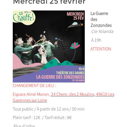
Mercredi 25 février
La Guerre
des
Zonzondes
Cie Yolanda
À 19h
ATTENTION
CHANGEMENT DE LIEU :
Espace Aimé Moron,
24 Chem. des 2 Moulins, 49610 Les
Garennes sur Loire
Tout public / À partir de 12 ans / 50 min
Plein tarif : 12€ / Tarif réduit : 8€
Plus d’infos