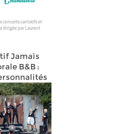
 concerts caritatifs et
st dirigée par Laurent
ctif Jamais
orale B&B :
ersonnalités