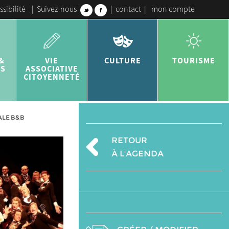
ssibilité
|
Suivez-nous
|
contact
|
mon compte
&
VIE
CULTURE
TOURISME
ES
ASSOCIATIVE
CITOYENNETÉ
ALE B&B
RETOUR
À L'AGENDA