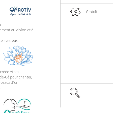
Gratuit
a
ement au violon et à
te avec eux.
créée et ses
de-Cé pour chanter,
rceaux d’un
.