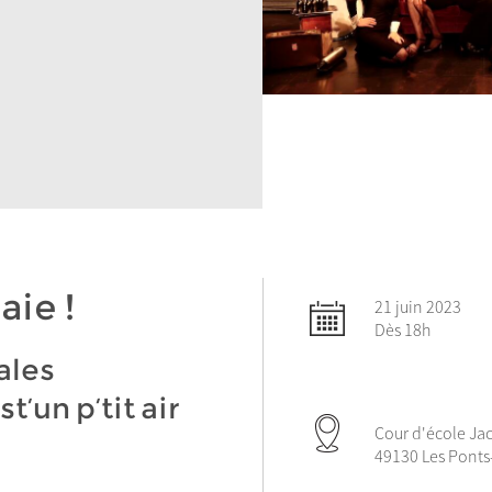
aie !
21 juin 2023
Dès 18h
ales
’un p’tit air
Cour d'école Jac
49130 Les Ponts