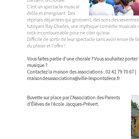
dansent la chorale.
C’est un spectacle musical
drôle et énergisant. Des
réprises déjantées qui groovent, des sons des seventies
tutoyant Ray Charles, une mythique comédie musicale 
rock incontournable pour ne citer qu’eux.
Difficile de sortir de leur spectacle sans avoir envie de
du plaisir et l’offrir !
Vous faites partie d’une chorale ? Vous souhaitez porter la
musique ?
Contactez la maison des associations : 02 41 79 70 67 |
maisondesassociations@ville-lespontsdece.fr
Buvette sur place par l’Association des Parents
d’Élèves de l’école Jacques-Prévert.