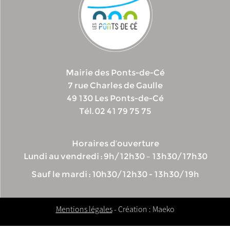
Mairie des Ponts-de-Cé
7 rue Charles de Gaulle
49 130 Les Ponts-de-Cé
Tél. 02 41 79 75 75
Horaires d’ouverture
Lundi au vendredi : 9h/12h30 – 13h30/17h30
Sauf le mardi : 10h30/12h30 - 13h30/19h
Mentions légales
- Création : Maeko