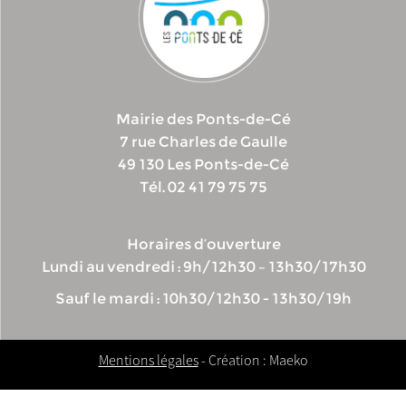
Mairie des Ponts-de-Cé
7 rue Charles de Gaulle
49 130 Les Ponts-de-Cé
Tél. 02 41 79 75 75
Horaires d’ouverture
Lundi au vendredi : 9h/12h30 – 13h30/17h30
Sauf le mardi : 10h30/12h30 - 13h30/19h
Mentions légales
- Création : Maeko