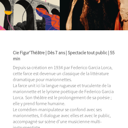
Cie Figur’Théâtre | Dès 7 ans | Spectacle tout public | 55
min
Depuis sa création en 1934 par Federico Garcia Lorca,
cette farce est devenue un classique de la littérature
dramatique pour marionnettes.
La farce unit ici la langue rugueuse et truculente de la
marionnette et le lyrisme poétique de Federico Garcia
Lorca. Son théâtre est le prolongement de sa poésie ;
elle y prend forme humaine.
Le comédien-manipulateur se confond avec ses
marionnettes, Il dialogue avec elles et avec le public,
accompagné sur scène d’une musicienne multi-
instrumentiste.