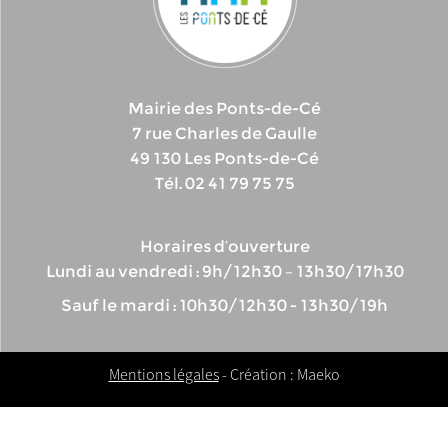
Mairie des Ponts-de-Cé
7 rue Charles de Gaulle
49 130 Les Ponts-de-Cé
Tél. 02 41 79 75 75
Horaires d’ouverture
Lundi au vendredi : 9h/12h30 – 13h30/17h30
Sauf le mardi : 10h30/12h30 - 13h30/19h
Mentions légales
- Création : Maeko