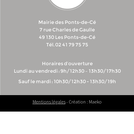
Mairie des Ponts-de-Cé
7 rue Charles de Gaulle
49 130 Les Ponts-de-Cé
Tél. 02 41 79 75 75
Horaires d’ouverture
Lundi au vendredi : 9h/12h30 – 13h30/17h30
Sauf le mardi : 10h30/12h30 - 13h30/19h
Mentions légales
- Création : Maeko