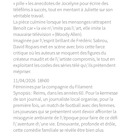
« pille » les anecdotes de Jocelyne pour écrire des
téléfilms à succès, tout en mentant à Juliette sur son
véritable travail.
La pièce culmine lorsque les mensonges rattrapent
Benoît car « la vie n\’imite pas l\’art, elle imite la
mauvaise télévision » (Woody Allen).
Imaginée par l\’esprit brillant de Frédéric Sabrou,
David Ropars met en scène avec brio cette farce
critique où les auteurs se moquent des figures du
créateur maudit et de l\’artiste compromis, le tout en
exploitant les codes des séries télé qu\’ils prétendent
mépriser.
11/04/2026 18h00
Féminines par la compagnie du Filament
Synopsis : Reims, dans les années 60. Pour la kermesse
de son journal, un journaliste local organise, pour la
première fois, un match de football avec des femmes.
Les joueuses qui se présentent vont devoir affronter la
misogynie ambiante de l\’époque pour faire de ce défi
l\’aventure d\’une vie. Emouvante, profonde et drôle,
cette comédie familiale se révèle être bien plus