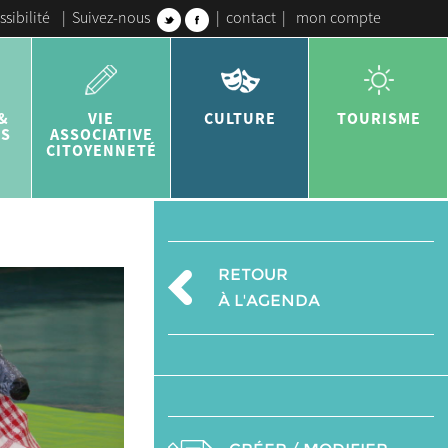
ssibilité
|
Suivez-nous
|
contact
|
mon compte
&
VIE
CULTURE
TOURISME
ES
ASSOCIATIVE
CITOYENNETÉ
RETOUR
À L'AGENDA