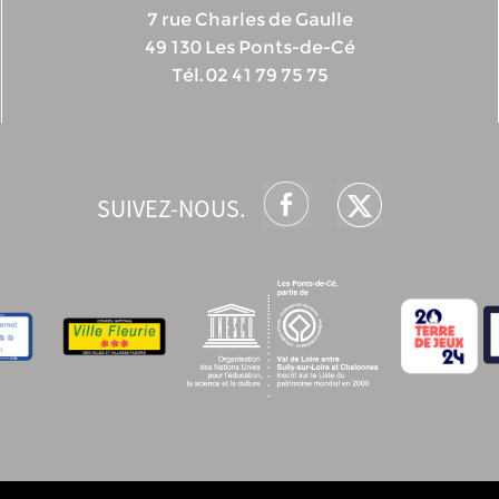
7 rue Charles de Gaulle
49 130 Les Ponts-de-Cé
Tél. 02 41 79 75 75
SUIVEZ-NOUS.