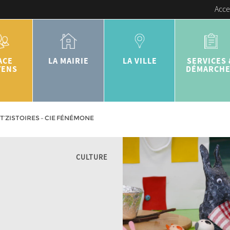
Acce
ACE
LA MAIRIE
LA VILLE
SERVICES 
YENS
DÉMARCH
IT’ZISTOIRES – CIE FÉNÉMONE
CULTURE