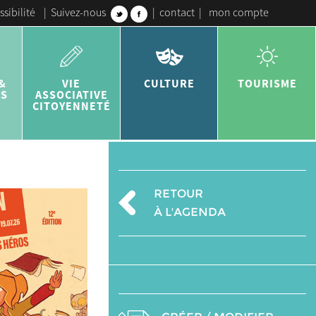
ssibilité
|
Suivez-nous
|
contact
|
mon compte
&
VIE
CULTURE
TOURISME
ES
ASSOCIATIVE
CITOYENNETÉ
RETOUR
À L'AGENDA