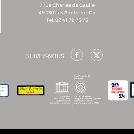
7 rue Charles de Gaulle
49 130 Les Ponts-de-Cé
Tél. 02 41 79 75 75
SUIVEZ-NOUS.