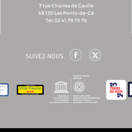
7 rue Charles de Gaulle
49 130 Les Ponts-de-Cé
Tél. 02 41 79 75 75
SUIVEZ-NOUS.