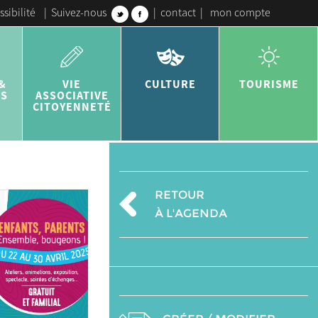
ssibilité
|
Suivez-nous
|
contact
|
mon compte
&
VIE
CULTURE
TOURISME
ES
ASSOCIATIVE
CITOYENNETÉ
RETOUR
À L'AGENDA