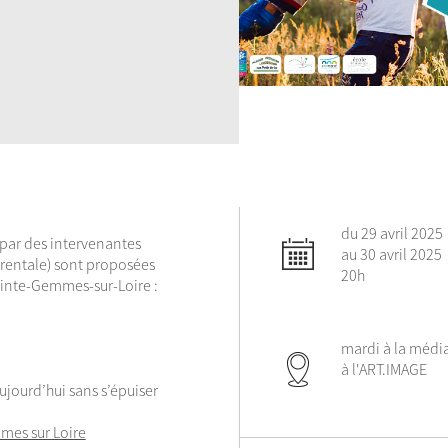
du 29 avril 2025
 par des intervenantes
au 30 avril 2025
rentale) sont proposées
20h
ainte-Gemmes-sur-Loire :
mardi à la médi
à l'ART.IMAGE
ujourd’hui sans s’épuiser
mes sur Loire