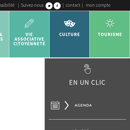
ssibilité
|
Suivez-nous
|
contact
|
mon compte
&
VIE
CULTURE
TOURISME
ES
ASSOCIATIVE
CITOYENNETÉ
EN UN CLIC
AGENDA