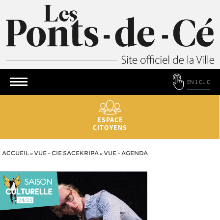
EN 1 CLIC
ESPACE
CITOYENS
ACCUEIL
»
VUE – CIE SACEKRIPA
»
VUE – AGENDA