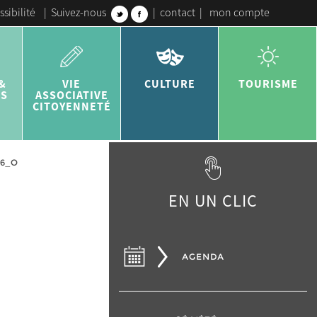
ssibilité
|
Suivez-nous
|
contact
|
mon compte
&
VIE
CULTURE
TOURISME
ES
ASSOCIATIVE
CITOYENNETÉ
36_O
EN UN CLIC
AGENDA