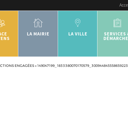
Acce
ACE
LA MAIRIE
LA VILLE
SERVICES 
YENS
DÉMARCH
ACTIONS ENGAGÉES
»
149047199_1833380070170579_30094484555865922