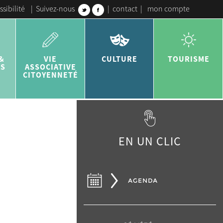
ssibilité
|
Suivez-nous
|
contact
|
mon compte
&
VIE
CULTURE
TOURISME
ES
ASSOCIATIVE
CITOYENNETÉ
EN UN CLIC
AGENDA