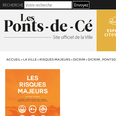
RECHERCHE
Envoyez
ESP
CITO
ACCUEIL
»
LA VILLE
»
RISQUES MAJEURS
»
DICRIM
»
DICRIM_PONTSDE