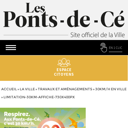
EN 1 CLIC
ESPACE
CITOYENS
ACCUEIL
»
LA VILLE
»
TRAVAUX ET AMÉNAGEMENTS
»
30KM/H EN VILLE
»
LIMITATION-30KM-AFFICHE-730X400PX