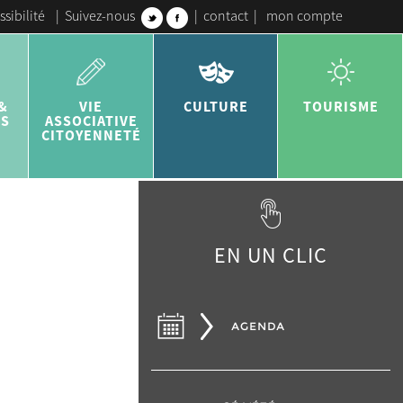
ssibilité
|
Suivez-nous
|
contact
|
mon compte
&
VIE
CULTURE
TOURISME
ES
ASSOCIATIVE
CITOYENNETÉ
EN UN CLIC
AGENDA