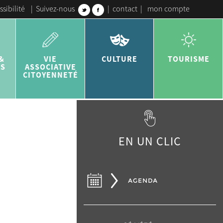
ssibilité
|
Suivez-nous
|
contact
|
mon compte
&
VIE
CULTURE
TOURISME
ES
ASSOCIATIVE
CITOYENNETÉ
EN UN CLIC
AGENDA