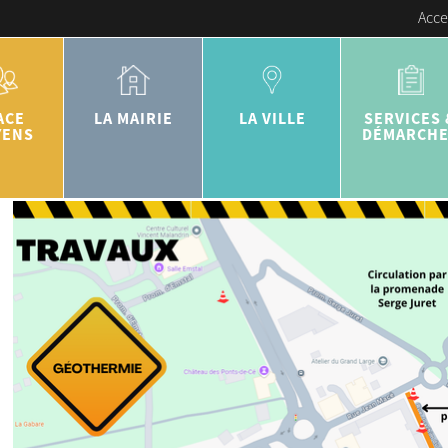
Acce
ACE
LA MAIRIE
LA VILLE
SERVICES 
YENS
DÉMARCH