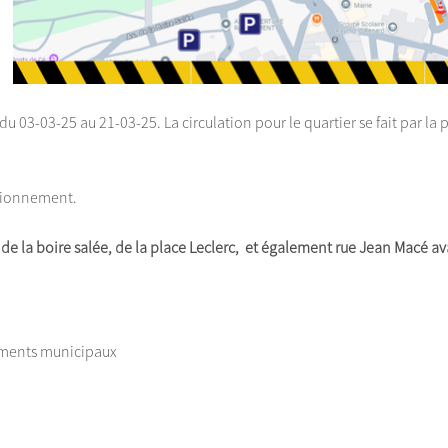
du 03-03-25 au 21-03-25. La circulation pour le quartier se fait par l
ationnement.
 de la boire salée, de la place Leclerc, et également rue Jean Macé av
timents municipaux