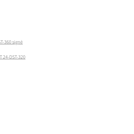
T-360 signé
T 24-DST-320