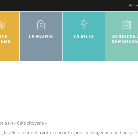
Acce
ACE
LA MAIRIE
LA VILLE
SERVICES 
YENS
DÉMARCH
 à un « Café citoyens ».
t, les élus viennent à votre rencontre pour échanger autour d’un café