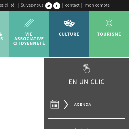
ssibilité
|
Suivez-nous
|
contact
|
mon compte
&
VIE
CULTURE
TOURISME
ES
ASSOCIATIVE
CITOYENNETÉ
EN UN CLIC
AGENDA
.