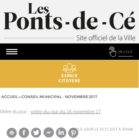
EN 1 CLIC
ESPACE
CITOYENS
ACCUEIL
»
CONSEIL MUNICIPAL – NOVEMBRE 2017
Ordre du jour :
ordre-du-jour-du-16-novembre-17
mis à jour le 10.11.2017 à 10h44