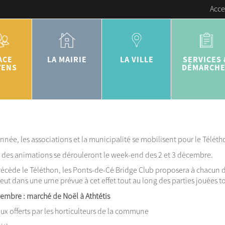
Acce
ACE
LA MAIRIE
LA VILLE
SERVICES 
YENS
DÉMARCH
e, les associations et la municipalité se mobilisent pour le Téléth
e des animations se dérouleront le week-end des 2 et 3 décembre.
écède le Téléthon, les Ponts-de-Cé Bridge Club proposera à chacun d
veut dans une urne prévue à cet effet tout au long des parties jouées t
mbre : marché de Noël à Athtétis
ux offerts par les horticulteurs de la commune