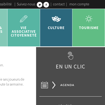
ssibilité
|
Suivez-nous
|
contact
|
mon compte
&
VIE
CULTURE
TOURISME
ES
ASSOCIATIVE
CITOYENNETÉ
on.
EN UN CLIC
e ses joueurs de
oute la semaine.
AGENDA