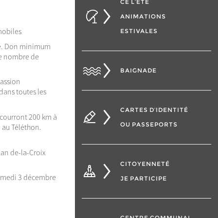
CÉ L’ÉTÉ
ANIMATIONS
mobiles
ESTIVALES
ché. Don minimum
 le nombre de
BAIGNADE
passion
dans toutes les
CARTES D’IDENTITÉ
arcourront 200 km à
OU PASSEPORTS
a au Téléthon.
ean de-la-Croix
CITOYENNETÉ
 samedi 3 décembre
JE PARTICIPE
CENTRE COMMUNAL