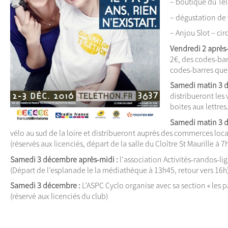
– boutique du Té
– dégustation de 
– Anjou Slot – ci
Vendredi 2 après
2€, des codes-bar
codes-barres que 
Samedi matin 3 
distribueront les
boites aux lettres
Samedi matin 3 
vélo au sud de la loire et distribueront auprès des commerces loca
(réservés aux licenciés, départ de la salle du Cloître St Maurille à 
Samedi 3 décembre après-midi :
l’association Activités-randos-l
(Départ de l’esplanade le la médiathèque à 13h45, retour vers 16h)
Samedi 3 décembre :
L’ASPC Cyclo organise avec sa section « les 
(réservé aux licenciés du club)