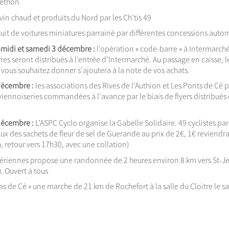
léthon
vin chaud et produits du Nord par les Ch’tis 49
rcuit de voitures miniatures parrainé par différentes concessions auto
-midi et samedi 3 décembre :
l’opération « code-barre » à Intermar
res seront distribués à l’entrée d’Intermarché. Au passage en caisse,
vous souhaitez donner s’ajoutera à la note de vos achats.
décembre :
les associations des Rives de l’Authion et Les Ponts de Cé 
 viennoiseries commandées à l’avance par le biais de flyers distribués 
.
décembre :
L’ASPC Cyclo organise la Gabelle Solidaire. 49 cyclistes p
ux des sachets de fleur de sel de Guerande au prix de 2€, 1€ reviendr
7h, retour vers 17h30, avec une collation)
igériennes propose une randonnée de 2 heures environ 8 km vers St-J
. Ouvert à tous
pas de Cé » une marche de 21 km de Rochefort à la salle du Cloitre le