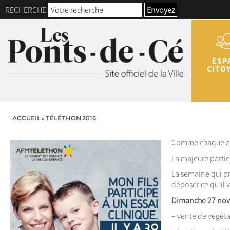
RECHERCHE
Envoyez
ESP
CITO
ACCUEIL
»
TÉLÉTHON 2016
Comme chaque anné
La majeure parti
La semaine qui pr
déposer ce qu’il 
Dimanche 27 nove
– vente de végéta