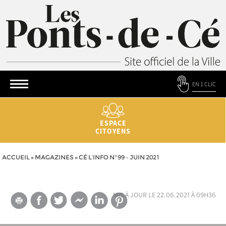
EN 1 CLIC
ESPACE
CITOYENS
ACCUEIL
»
MAGAZINES
»
CÉ L’INFO N°99 – JUIN 2021
mis à jour le 22.06.2021 à 09h36