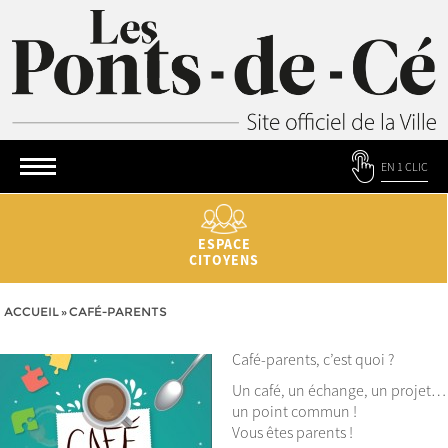
EN 1 CLIC
ESPACE
CITOYENS
ACCUEIL
»
CAFÉ-PARENTS
Café-parents, c’est quoi ?
Un café, un échange, un projet…
un point commun !
Vous êtes parents !