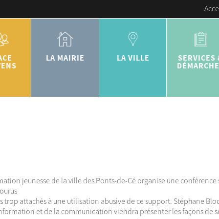
Acce
ACE
LA MAIRIE
LA VILLE
SERVICES 
YENS
DÉMARCH
mation jeunesse de la ville des Ponts-de-Cé organise une conférence s
courus
s trop attachés à une utilisation abusive de ce support. Stéphane Bl
information et de la communication viendra présenter les façons de se