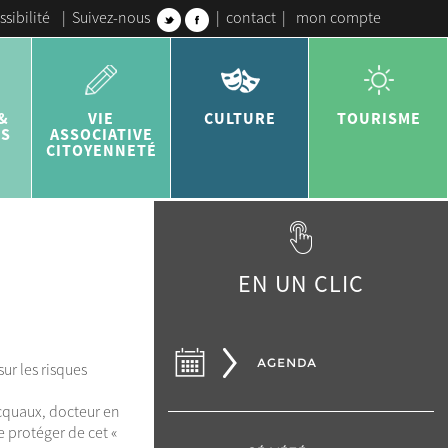
ssibilité
|
Suivez-nous
|
contact
|
mon compte
&
VIE
CULTURE
TOURISME
ES
ASSOCIATIVE
CITOYENNETÉ
EN UN CLIC
AGENDA
ur les risques
ocquaux, docteur en
 protéger de cet «