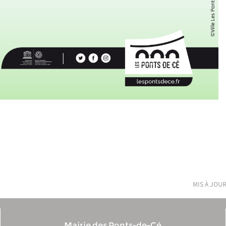
mis à jour
Mairie des Ponts-de-Cé