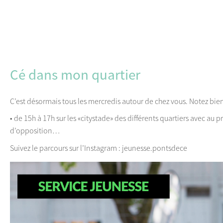
Cé dans mon quartier
C’est désormais tous les mercredis autour de chez vous. Notez bie
• de 15h à 17h sur les «citystade» des différents quartiers avec au
d’opposition…
Suivez le parcours sur l’Instagram : jeunesse.pontsdece