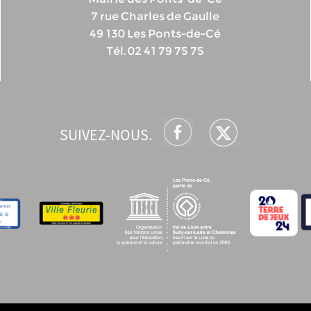
7 rue Charles de Gaulle
49 130 Les Ponts-de-Cé
Tél. 02 41 79 75 75
SUIVEZ-NOUS.