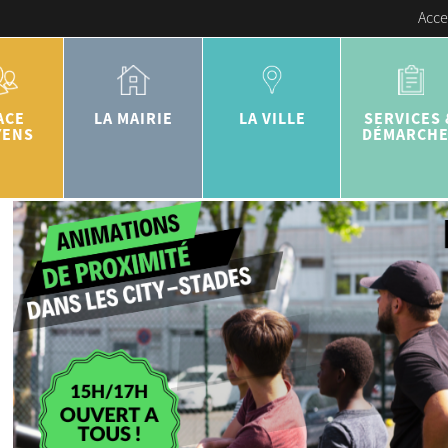
Acce
ACE
LA MAIRIE
LA VILLE
SERVICES 
YENS
DÉMARCH