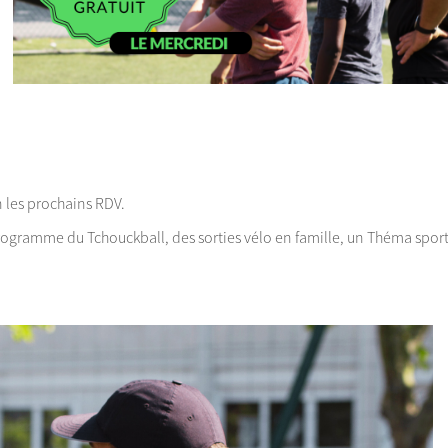
n les prochains RDV.
 programme du Tchouckball, des sorties vélo en famille, un Théma sport