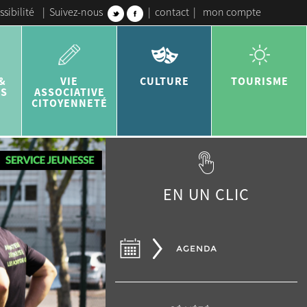
ssibilité
|
Suivez-nous
|
contact
|
mon compte
&
VIE
CULTURE
TOURISME
ES
ASSOCIATIVE
CITOYENNETÉ
EN UN CLIC
AGENDA