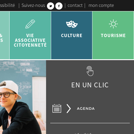
ssibilité
|
Suivez-nous
|
contact
|
mon compte
&
VIE
CULTURE
TOURISME
ES
ASSOCIATIVE
CITOYENNETÉ
EN UN CLIC
AGENDA