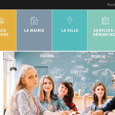
Acce
ACE
LA MAIRIE
LA VILLE
SERVICES 
YENS
DÉMARCH